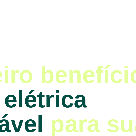
iro benefíci
elétrica 
ável
para su