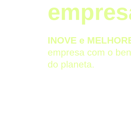
empres
INOVE e MELHOR
empresa co
m o ben
do planeta.