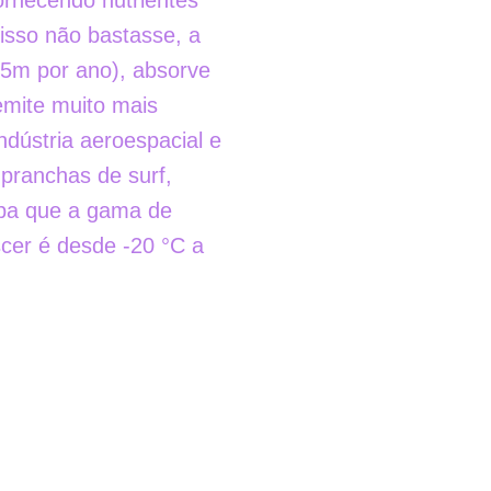
fornecendo nutrientes 
sso não bastasse, a 
 (5m por ano), absorve 
emite muito mais 
ndústria aeroespacial e 
 pranchas de surf, 
iba que a gama de 
cer é desde -20 °C a 