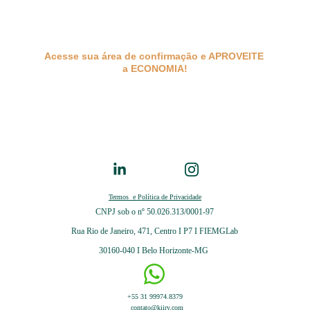
Acesse sua área de confirmação e APROVEITE 
a ECONOMIA!
Termos  e Política de Privacidade
CNPJ sob o nº
50.026.313/0001-97
Rua Rio de Janeiro, 471, Centro I P7 I FIEMGLab
30160-040 I Belo Horizonte-MG 
+55 31 99974.8379
contato@kiiry.com